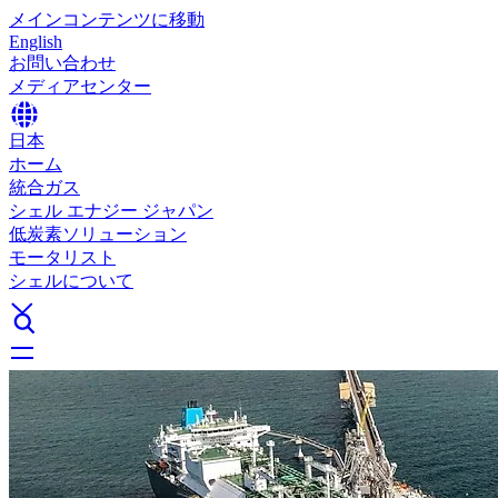
メインコンテンツに移動
English
お問い合わせ
メディアセンター
日本
ホーム
統合ガス
シェル エナジー ジャパン
低炭素ソリューション
モータリスト
シェルについて