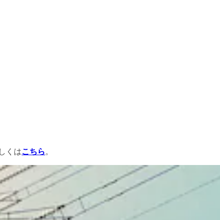
しくは
こちら
。