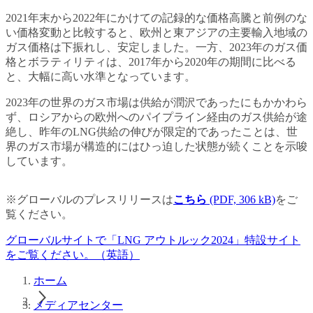
2021年末から2022年にかけての記録的な価格高騰と前例のな
い価格変動と比較すると、欧州と東アジアの主要輸入地域の
ガス価格は下振れし、安定しました。一方、2023年のガス価
格とボラティリティは、2017年から2020年の期間に比べる
と、大幅に高い水準となっています。
2023年の世界のガス市場は供給が潤沢であったにもかかわら
ず、ロシアからの欧州へのパイプライン経由のガス供給が途
絶し、昨年のLNG供給の伸びが限定的であったことは、世
界のガス市場が構造的にはひっ迫した状態が続くことを示唆
しています。
※グローバルのプレスリリースは
こちら
(PDF, 306 kB)
をご
覧ください。
グローバルサイトで「LNG アウトルック2024」特設サイト
をご覧ください。（英語）
ホーム
メディアセンター