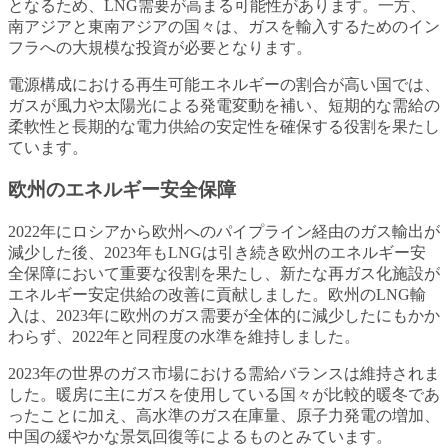
となるため、LNG需要が高まる可能性があります。一方、
南アジアと東南アジアの国々は、ガスを輸入するためのイン
フラへの大規模な投資が必要となります。
電源構成における再生可能エネルギーの割合が高い国では、
ガスが風力や太陽光による発電変動を補い、短期的な需給の
柔軟性と長期的な電力供給の安定性を確保する役割を果たし
ています。
欧州のエネルギー安全保障
2022年にロシアから欧州へのパイプライン経由のガス輸出が
減少した後、2023年もLNGは引き続き欧州のエネルギー安
全保障において重要な役割を果たし、新たな再ガス化施設が
エネルギー安定供給の改善に貢献しました。欧州のLNG輸
入は、2023年に欧州のガス需要が全体的に減少したにもかか
わらず、2022年と同程度の水準を維持しました。
2023年の世界のガス市場における需給バランスは維持されま
した。暖房に主にガスを使用している国々が比較的暖冬であ
ったことに加え、高水準のガス在庫量、原子力発電の増加、
中国の緩やかな景気回復等によるものとみています。