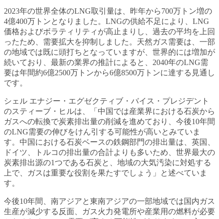
2023年の世界全体のLNG取引量は、昨年から700万トン増の
4億400万トンとなりました。LNGの供給不足により、LNG
価格およびボラティリティが高止まりし、過去の平均を上回
ったため、需要拡大を抑制しました。天然ガス需要は、一部
の地域では既に頭打ちとなっていますが、世界的には増加が
続いており、最新の業界の推計によると、2040年のLNG需
要は年間約6億2500万トンから6億8500万トンに達する見通し
です。
シェル エナジー・エグゼクティブ・バイス・プレジデント
のスティーブ・ヒルは、「中国では産業界における石炭から
ガスへの転換で炭素排出量の削減を進めており、今後10年間
のLNG需要の伸びをけん引する可能性が高いとみていま
す。中国における石炭ベースの鉄鋼部門の排出量は、英国、
ドイツ、トルコの排出量の合計よりも多いため、世界最大の
炭素排出源の1つである石炭と、地域の大気汚染に対処する
上で、ガスは重要な役割を果たすでしょう」と述べていま
す。
今後10年間、南アジアと東南アジアの一部地域では国内ガス
生産が減少する反面、ガス火力発電所や産業用の燃料が必要