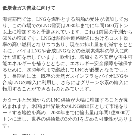
低炭素ガス普及に向けて
海運部門では、LNGを燃料とする船舶の受注が増加してお
り、この市場でのLNG需要は2030年までに年間1600万トン
以上に増加すると予測されています。これは前回の予測から
60％の増加です。LNGは船舶や道路輸送におけるコスト効
率の高い燃料となりつつあり、現在の排出量を削減するとと
もに、バイオLNGや合成LNGなどの低炭素燃料の導入に向
けた道筋を示しています。欧州は、増加する不安定な再生可
能エネルギーを補うとともに、エネルギー安全保障を確保す
るために、2030年代まで継続してLNGが必要となるでしょ
う。長期的には、既存の天然ガスインフラをバイオLNGや
合成LNGの輸入に利用し、さらにはグリーン水素の輸入に
転用することができるものとみています。
カタールと米国からのLNG供給が大幅に増加することが見
込まれます。米国は世界最大のLNG輸出国として市場をリ
ードする地位を高め、2030年までに輸出量は年間1億8000万
トンに達し、世界の供給量の3分の1を占める可能性がありま
す。