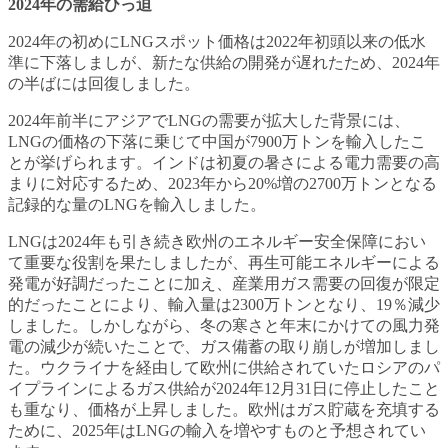
2024年の需給ひっ迫
2024年の初めにLNGスポット価格は2022年初頭以来の低水
準に下落しましが、新たな供給の開発が遅れたため、2024年
の半ばには回復しました。
2024年前半にアジアでLNGの需要が拡大した背景には、
LNGの価格の下落に乗じて中国が7900万トンを輸入したこ
とが挙げられます。インドは初夏の暑さによる電力需要の高
まりに対応するため、2023年から20%増の2700万トンとなる
記録的な量のLNGを輸入しました。
LNGは2024年も引き続き欧州のエネルギー安全保障におい
て重要な役割を果たしましたが、再生可能エネルギーによる
発電が好調だったことに加え、産業用ガス需要の回復が限定
的だったことにより、輸入量は2300万トンとなり、19％減少
しました。しかしながら、冬の寒さと年末にかけての風力発
電の減少が続いたことで、ガス備蓄の取り崩しが増加しまし
た。ウクライナを経由して欧州に供給されていたロシアのパ
イプラインによるガス供給が2024年12月31日に停止したこと
も重なり、価格が上昇しました。欧州はガス貯蔵を充填する
ために、2025年はLNGの輸入を増やすものと予想されてい