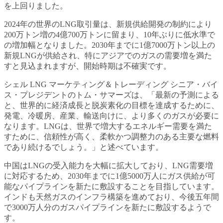
を上回りました。
2024年の世界のLNG取引量は、新規供給開発の制約により
200万トン増の4億700万トンに留まり、10年ぶりに低水準で
の増加幅となりました。2030年までに1億7000万トン以上の
新規LNGが供給され、特にアジアでのガスの需要増を満た
すと見込まれますが、開始時期は不確実です。
シェル LNG マーケティング＆トレーディング シニア・バイ
ス・プレジデントのトム・サマーズは、「最新の予測による
と、世界的に経済成長と脱炭素化の目標を達成するために、
発電、冷暖房、産業、輸送向けに、より多くのガスが必要に
なります。LNGは、世界で増大するエネルギー需要を満た
すために、信頼性が高く、柔軟かつ調整力のある主要な燃料
であり続けるでしょう。」と述べています。
中国はLNGの受入能力を大幅に拡大しており、LNG需要増
に対応するため、2030年までに1億5000万人にガス供給が可
能なパイプラインを新たに敷設することを目指しています。
インドも天然ガスのインフラ構築を進めており、今後五年間
で3000万人分のガスパイプラインを新たに敷設するようで
す。